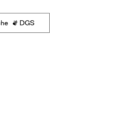
che
DGS