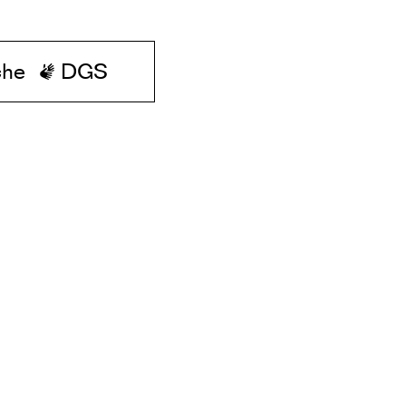
che
DGS