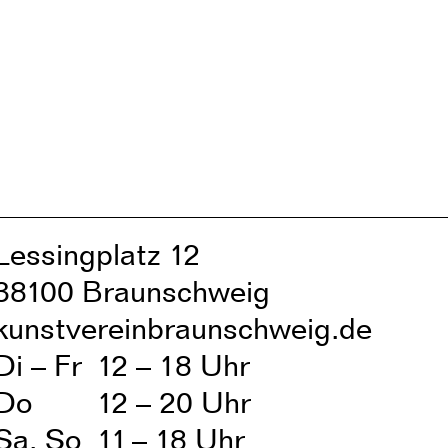
Lessingplatz 1
2
38
1
00 Braunschweig
kunstvereinbraunschweig.de
Di – Fr
1
2 – 1
8 Uhr
Do
1
2 – 20 Uhr
Sa, So
1
1
– 1
8 Uhr