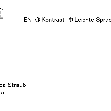
EN
Kontrast
Leichte Spra
nca Strauß
rs