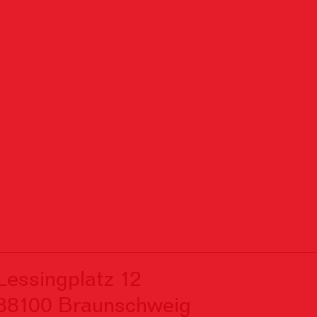
Lessingplatz 1
2
38
1
00 Braunschweig