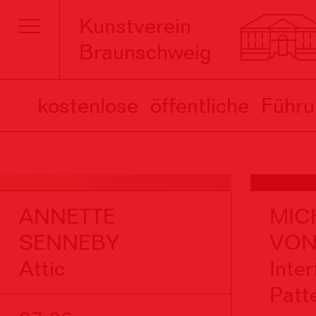
Kunstverein
Braunschweig
tenlose öffentliche Führung 
ANNETTE
MIC
SENNEBY
VO
Attic
Inte
Patt