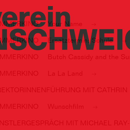
MMERKINO
Your Name
MMERKINO
Ersatztermin: Schule
MMERKINO
Butch Cassidy and the Su
MMERKINO
La La Land
REKTORINNENFÜHRUNG MIT CATHRIN
MMERKINO
Wunschfilm
NSTLERGESPRÄCH MIT MICHAEL RAY