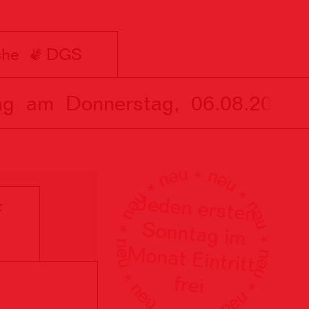
che
DGS
am Donnerstag, 06.08.2026 wi
Jeden ersten
Sonntag im
onat Eintritt
F
M
frei