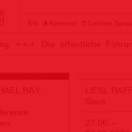
EN
Kontrast
Leichte Spra
+++ Die öffentliche Führung 
HAEL RAY-
LIESL RAF
N
Slant
rference
27.06. –
ern