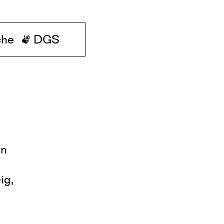
che
DGS
en
ig,