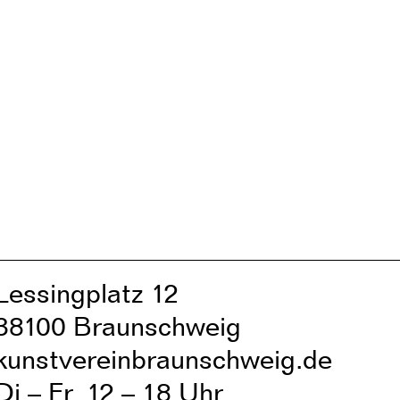
Lessingplatz 1
2
38
1
00 Braunschweig
kunstvereinbraunschweig.de
Di – Fr
1
2 – 1
8 Uhr