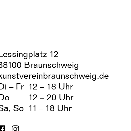
Lessingplatz 1
2
38
1
00 Braunschweig
kunstvereinbraunschweig.de
Di – Fr
1
2 – 1
8 Uhr
Do
1
2 – 20 Uhr
Sa, So
1
1
– 1
8 Uhr