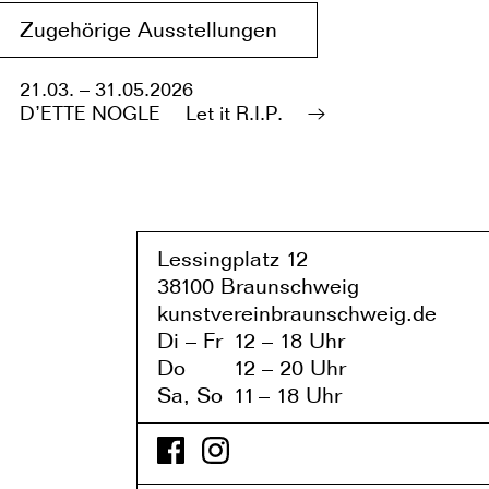
Zugehörige Ausstellungen
21.03. – 31.05.2026
D’ETTE NOGLE
Let it R.I.P.
Lessingplatz 1
2
38
1
00 Braunschweig
kunstvereinbraunschweig.de
Di – Fr
1
2 – 1
8 Uhr
Do
1
2 – 20 Uhr
Sa, So
1
1
– 1
8 Uhr