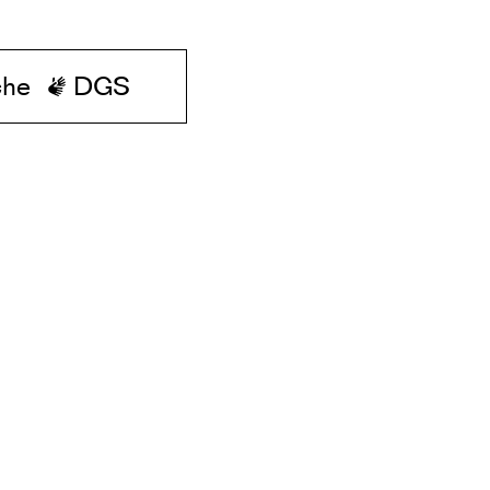
che
DGS