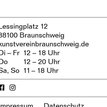
Lessingplatz 1
2
38
1
00 Braunschweig
kunstvereinbraunschweig.de
Di – Fr
1
2 – 1
8 Uhr
Do
1
2 – 20 Uhr
Sa, So
1
1
– 1
8 Uhr
Impressum
Datenschutz