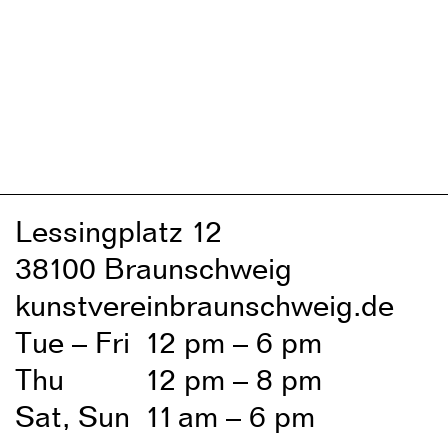
Lessingplatz 1
2
38
1
00 Braunschweig
kunstvereinbraunschweig.de
Tue – Fri
1
2 pm – 6 pm
Thu
1
2 pm – 8 pm
Sat, Sun
1
1
am – 6 pm