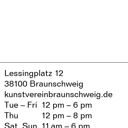
Lessingplatz 1
2
38
1
00 Braunschweig
kunstvereinbraunschweig.de
Tue – Fri
1
2 pm – 6 pm
Thu
1
2 pm – 8 pm
Sat, Sun
1
1
am – 6 pm