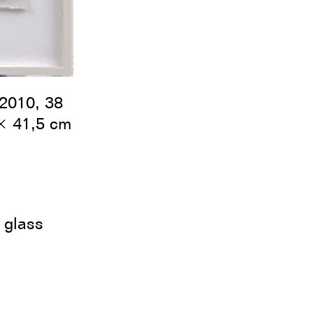
2/2
Untitled (Wan
51 × 37 cm, 
 2010, 38
cm
× 41,5 cm
 glass