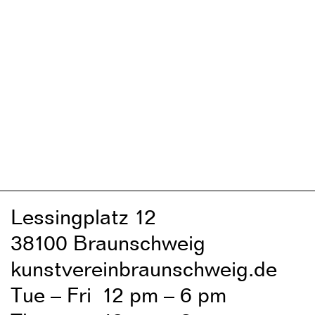
Lessingplatz 1
2
38
1
00 Braunschweig
kunstvereinbraunschweig.de
Tue – Fri
1
2 pm – 6 pm