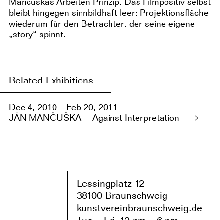
Mančuškas Arbeiten Prinzip. Das Filmpositiv selbst
bleibt hingegen sinnbildhaft leer: Projektionsfläche
wiederum für den Betrachter, der seine eigene
„story“ spinnt.
Related Exhibitions
Dec 4, 2010 – Feb 20, 2011
JÁN MANČUŠKA
Against Interpretation
Lessingplatz 1
2
38
1
00 Braunschweig
kunstvereinbraunschweig.de