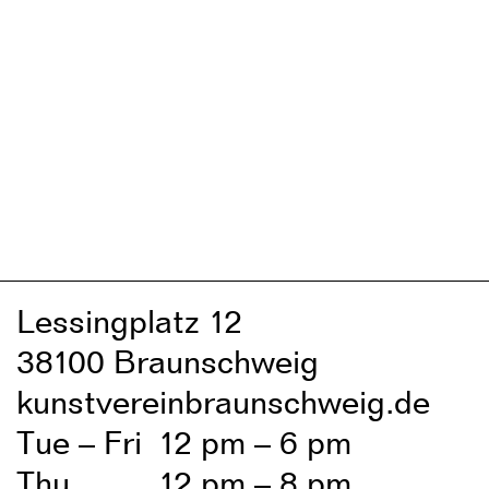
Lessingplatz 1
2
38
1
00 Braunschweig
kunstvereinbraunschweig.de
Tue – Fri
1
2 pm – 6 pm
Thu
1
2 pm – 8 pm