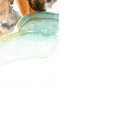
2/3
Weisst Du sc